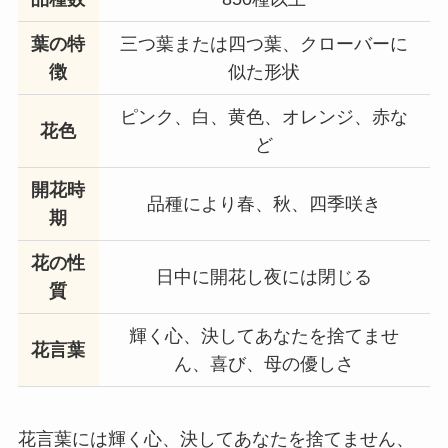
葉の特
三つ葉または四つ葉、クローバーに
徴
似た形状
ピンク、白、黄色、オレンジ、赤な
花色
ど
開花時
品種により春、秋、四季咲き
期
花の性
日中に開花し夜には閉じる
質
輝く心、決してあなたを捨てませ
花言葉
ん、喜び、母の優しさ
花言葉には輝く心、決してあなたを捨てません、