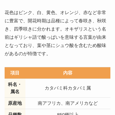
花色はピンク、白、黄色、オレンジ、赤など非常
に豊富で、開花時期は品種によって春咲き、秋咲
き、四季咲きに分かれます。オキザリスという名
前はギリシャ語で酸っぱいを意味する言葉が由来
となっており、葉や茎にシュウ酸を含むため酸味
があるのが特徴です。
項目
内容
科名・
カタバミ科カタバミ属
属名
原産地
南アフリカ、南アメリカなど
品種数
850種以上