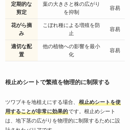
定期的な
葉の大きさと株の広がり
容易
剪定
を抑制
花がら摘
こぼれ種による増殖を防
容易
み
止
適切な配
他の植物への影響を最小
容易
置
化
根止めシートで繁殖を物理的に制限する
ツワブキを地植えにする場合、
根止めシートを使
用することが非常に効果的
です。根止めシート
は、地下茎の広がりを物理的に制限するために設