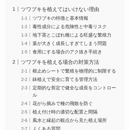
ツワブキを植えてはいけない理由
ツワブキの特徴と基本情報
毒性成分による危険性と中毒リスク
地下茎とこぼれ種による旺盛な繁殖力
葉が大きく成長しすぎてしまう問題
食用にする場合のアク抜き手続き
ツワブキを植える場合の対策方法
根止めシートで繁殖を物理的に制限する
鉢植えで安全に育てる管理方法
定期的な剪定で健全な成長をコントロー
ル
花がら摘みで種の飛散を防ぐ
植え付け時の適切な配置と間隔
風水と縁起の観点から見た植え場所
よくある質問