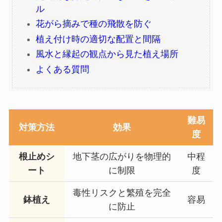
ル
花がら摘みで種の飛散を防ぐ
植え付け時の適切な配置と間隔
風水と縁起の観点から見た植え場所
よくある質問
難易
対策方法
効果
度
根止めシ
地下茎の広がりを物理的
中程
ート
に制限
度
毒性リスクと繁殖を完全
鉢植え
容易
に防止