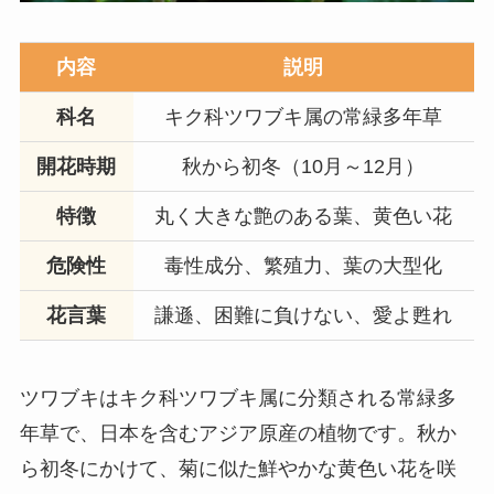
内容
説明
科名
キク科ツワブキ属の常緑多年草
開花時期
秋から初冬（10月～12月）
特徴
丸く大きな艶のある葉、黄色い花
危険性
毒性成分、繁殖力、葉の大型化
花言葉
謙遜、困難に負けない、愛よ甦れ
ツワブキはキク科ツワブキ属に分類される常緑多
年草で、日本を含むアジア原産の植物です。秋か
ら初冬にかけて、菊に似た鮮やかな黄色い花を咲