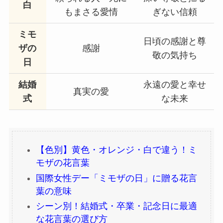
白
もまさる愛情
ぎない信頼
ミモ
日頃の感謝と尊
ザの
感謝
敬の気持ち
日
結婚
永遠の愛と幸せ
真実の愛
式
な未来
【色別】黄色・オレンジ・白で違う！ミ
モザの花言葉
国際女性デー「ミモザの日」に贈る花言
葉の意味
シーン別！結婚式・卒業・記念日に最適
な花言葉の選び方