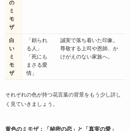
の
ミ
モ
ザ
白
「頼られ
誠実で落ち着いた印象。
い
る人」
尊敬する上司や恩師、か
ミ
「死にも
けがえのない家族へ。
モ
まさる愛
ザ
情」
それぞれの色が持つ花言葉の背景をもう少し詳し
く見ていきましょう。
黄色のミモザ：「秘密の恋」と「真実の愛」