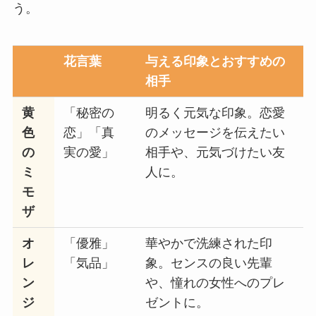
う。
花言葉
与える印象とおすすめの
相手
黄
「秘密の
明るく元気な印象。恋愛
色
恋」「真
のメッセージを伝えたい
の
実の愛」
相手や、元気づけたい友
ミ
人に。
モ
ザ
オ
「優雅」
華やかで洗練された印
レ
「気品」
象。センスの良い先輩
ン
や、憧れの女性へのプレ
ジ
ゼントに。