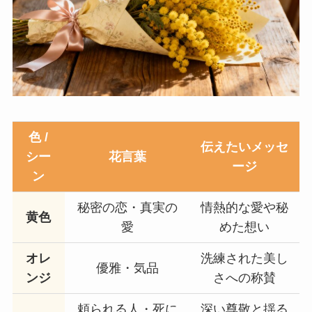
色 /
伝えたいメッセ
シー
花言葉
ージ
ン
秘密の恋・真実の
情熱的な愛や秘
黄色
愛
めた想い
オレ
洗練された美し
優雅・気品
ンジ
さへの称賛
頼られる人・死に
深い尊敬と揺る